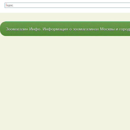
Зоомагазин Инфо. Информация о зоомагазинах Москвы и городо