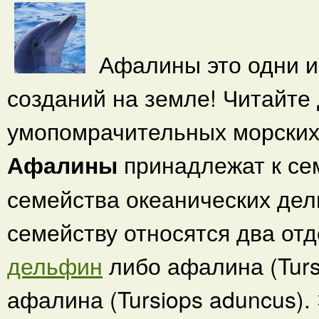
Афалины это одни и
созданий на земле! Читайте 
умопомрачительных морских
Афалины
принадлежат к сем
семейства океанических дель
семейству относятся два от
дельфин
либо афалина (Tursi
афалина (Tursiops aduncus)