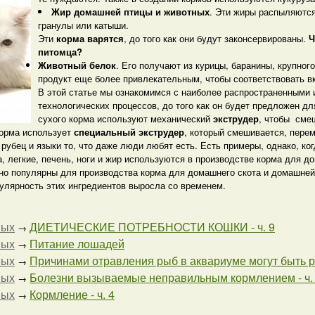
Жир домашней птицы и животных
. Эти жиры распыляютс
гранулы или катыши.
Эти
корма варятся
, до того как они будут законсервированы.
Ч
питомца?
Животный белок
. Его получают из курицы, баранины, крупного
продукт еще более привлекательным, чтобы соответствовать вк
В этой статье
мы ознакомимся
с наиболее распространенными 
технологических процессов, до того как он будет предложен д
сухого корма используют механический
экструдер
, чтобы сме
корма использует
специальный экструдер
, который смешивается, пере
рубец и языки то, что даже люди любят есть. Есть примеры, однако, когд
а, легкие, печень, ноги и жир используются в производстве корма для д
но популярны для производства корма для домашнего скота и домашней
лярность этих ингредиентов выросла со временем.
ных
ДИЕТИЧЕСКИЕ ПОТРЕБНОСТИ КОШКИ - ч. 9
→
ных
Питание лошадей
→
ных
Причинами отравления рыб в аквариуме могут быть раз
→
ных
Болезни вызываемые неправильным кормлением - ч.
→
ных
Кормление - ч. 4
→