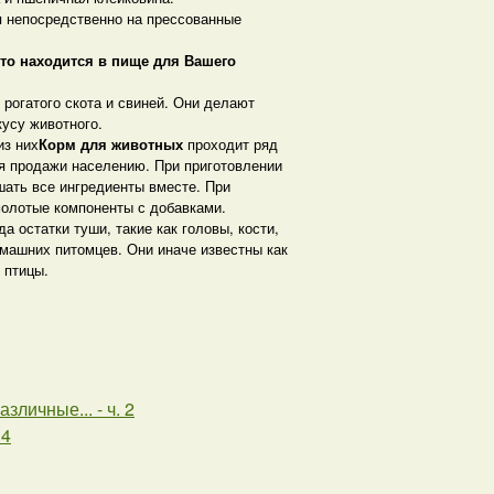
я непосредственно на прессованные
то находится в пище для Вашего
 рогатого скота и свиней. Они делают
усу животного.
из них
Корм для животных
проходит ряд
ля продажи населению. При приготовлении
шать все ингредиенты вместе. При
молотые компоненты с добавками.
а остатки туши, такие как головы, кости,
омашних питомцев. Они иначе известны как
 птицы.
личные... - ч. 2
 4