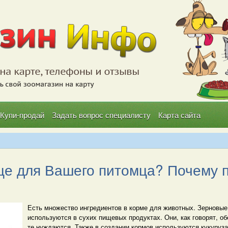
Купи-продай
Задать вопрос специалисту
Карта сайта
ще для Вашего питомца? Почему п
Есть множество ингредиентов в корме для животных. Зерновые
используются в сухих пищевых продуктах. Они, как говорят, о
те нуждаются. Также в создании кормов используются кукуруза