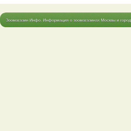
Зоомагазин Инфо. Информация о зоомагазинах Москвы и городо