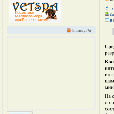
Те
Са
E-
Ia aanu ye?ai
Сре
раз
Кос
инт
инг
шам
мин
На 
о с
сос