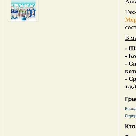
Arav
Так
Мер
сос
В м
- Ш
- К
- С
кот
- С
т.д.)
Гра
Выход
Перер
Кто