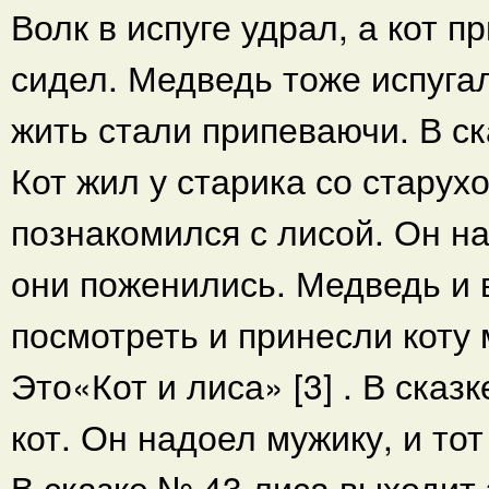
Волк в испуге удрал, а кот 
сидел. Медведь тоже испугал
жить стали припеваючи. В с
Кот жил у старика со старухо
познакомился с лисой. Он н
они поженились. Медведь и 
посмотреть и принесли коту 
Это«Кот и лиса» [3] . В ска
кот. Он надоел мужику, и тот
В сказке № 43 лиса выходит 