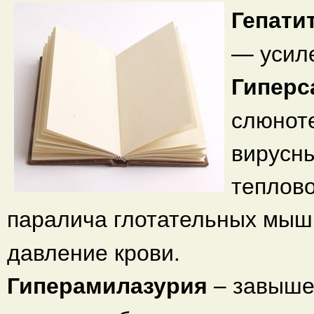
Гепати
— усиле
Гиперс
слюнот
вирусны
теплово
паралича глотательных мыш
давление крови.
Гиперамилазурия
– завыше