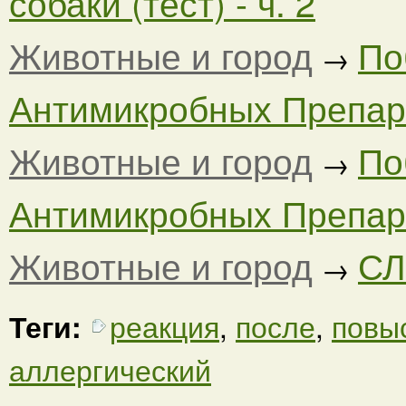
собаки (тест) - ч. 2
Животные и город
По
→
Антимикробных Препара
Животные и город
По
→
Антимикробных Препара
Животные и город
СЛ
→
Теги:
реакция
,
после
,
повы
аллергический