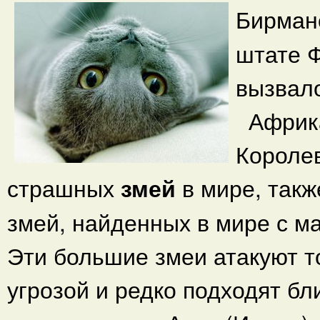
Бирман
штате 
вызвал
Африка
Королев
страшных
змей
в мире, так
змей, найденных в мире с м
Эти большие змеи атакуют то
угрозой и редко подходят бл