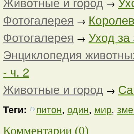
Животные и город
Ух
→
Фотогалерея
Королев
→
Фотогалерея
Уход за
→
Энциклопедия животны
- ч. 2
Животные и город
Са
→
Теги:
питон
,
один
,
мир
,
зме
Комментарии (0)