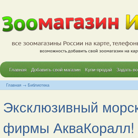
Главная
Добавить свой магазин
Купи-продай
Задать во
Главная
→
Библиотека
Эксклюзивный морск
фирмы АкваКоралл!