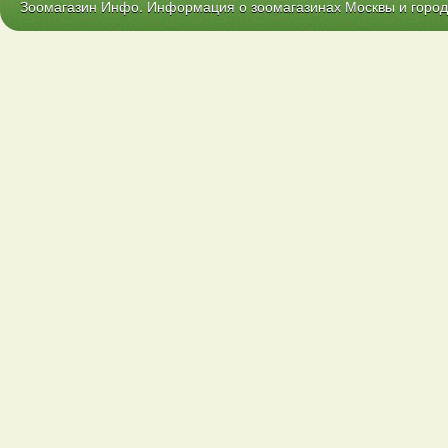
Зоомагазин Инфо. Информация о зоомагазинах Москвы и городо