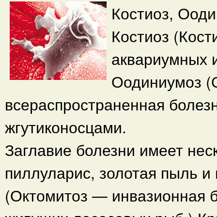
Костиоз, Ооди
Костиоз (Кост
аквариумных 
Оодиниумоз (
всераспространенная болез
жгутиконосцами.
Заглавие болезни имеет нес
пиллуларис, золотая пыль и
(Октомитоз — инвазионная б