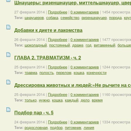
Шнауцеры: ризеншнауцер, миттельшнауцер, цве
27 февраля 2014
|
Подробнее
|
0 комментариев
| 1454 просмотра
Теги:
шнауцеров
,
собака
,
семейство
,
ризеншнауцер
,
порода
,
кру
Добавки к диете и лакомства
26 февраля 2014
|
Подробнее
|
0 комментариев
| 1477 просмотро
Теги:
шоколадный
,
постоянный
,
драже
,
год
,
витаминный
,
больше
ГЛАВА 2. ТРАВМАТИЗМ - ч. 2
25 февраля 2014
|
Подробнее
|
0 комментариев
| 1244 просмотра
Теги:
травма
,
полость
,
перелом
,
кошка
,
конечности
Дрессировка животных и людей:«Не рычите на соб
25 февраля 2014
|
Подробнее
|
0 комментариев
| 1160 просмотро
Теги:
только
,
нужно
,
кошка
,
каждый
,
дело
,
время
Подбор пар - ч. 5
24 февраля 2014
|
Подробнее
|
0 комментариев
| 1334 просмотра
Теги:
родословная
,
подбор
,
питомник
,
линия