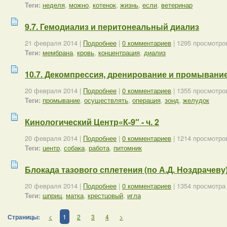
Теги:
неделя
,
можно
,
котенок
,
жизнь
,
если
,
ветеринар
9.7. Гемодиализ и перитонеальный диализ
21 февраля 2014
|
Подробнее
|
0 комментариев
| 1295 просмотро
Теги:
мембрана
,
кровь
,
концентрация
,
диализ
10.7. Декомпрессия, дренирование и промывание же
20 февраля 2014
|
Подробнее
|
0 комментариев
| 1355 просмотро
Теги:
промывание
,
осуществлять
,
операция
,
зонд
,
желудок
Кинологический Центр«К-9″ - ч. 2
20 февраля 2014
|
Подробнее
|
0 комментариев
| 1214 просмотро
Теги:
центр
,
собака
,
работа
,
питомник
Блокада тазового сплетения (по А.Д. Ноздрачеву
20 февраля 2014
|
Подробнее
|
0 комментариев
| 1354 просмотра
Теги:
шприц
,
матка
,
крестцовый
,
игла
Страницы:
<
1
2
3
4
>