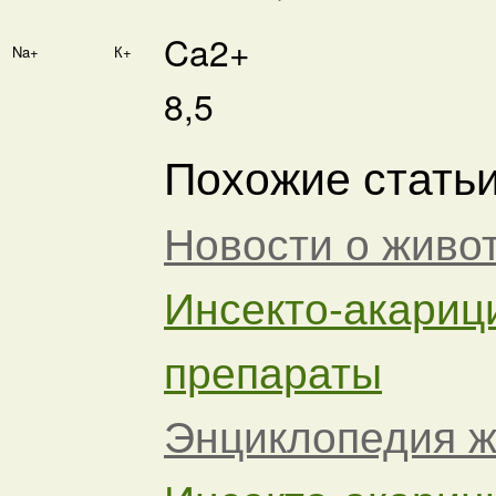
Ca2+
Na+
К+
8,5
Похожие статьи
Новости о жив
Инсекто-акариц
препараты
Энциклопедия 