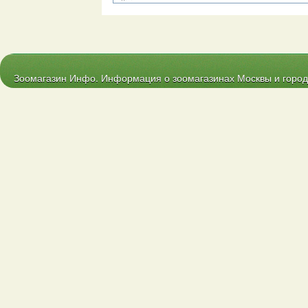
Зоомагазин Инфо. Информация о зоомагазинах Москвы и городо