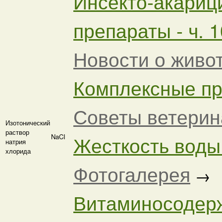
Инсекто-акариц
препараты - ч. 1
Новости о жив
Комплексные пре
Советы ветерин
Изотонический
раствор
Жесткость воды 
NaCI
натрия
хлорида
Фотогалерея
→
Витаминосодер