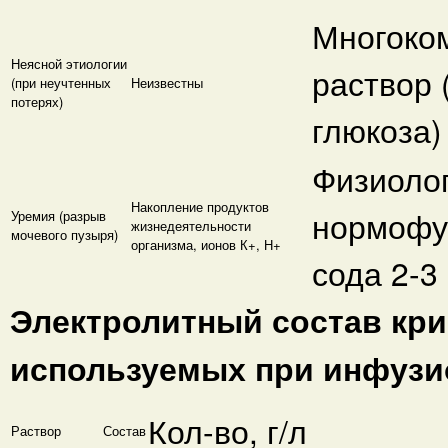
Многоко
Неясной этиологии
раствор
(при неучтенных
Неизвестны
потерях)
глюкоза)
Физиолог
Накопление продуктов
нормофу
Уремия (разрыв
жизнедеятельности
мочевого пузыря)
организма, ионов К+, Н+
сода 2-3
Электролитный состав кр
используемых при инфузи
Кол-во, г/л
Раствор
Состав