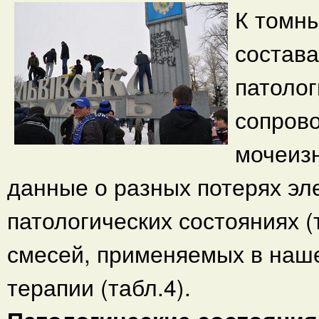
К томн
состава
патолог
сопров
мочеизн
данные о разных потерях эл
патологических состояниях (
смесей, применяемых в наш
терапии (табл.4).