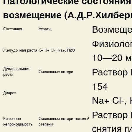
Патологические состояния,
возмещение (А.Д.Р.Хилбери
Возмеще
Состояния
Утраты
Физиолог
Желудочная рвота
К+ Н+ Cl-, Na+, Н2О
10—20 м
Раствор 
Дуоденальная
Смешанные потери
рвота
154
Диарея
Na+ Cl-,
Раствор 
Кишечная
Смешанные потери тяжелой
непроходимость
степени
снятия г