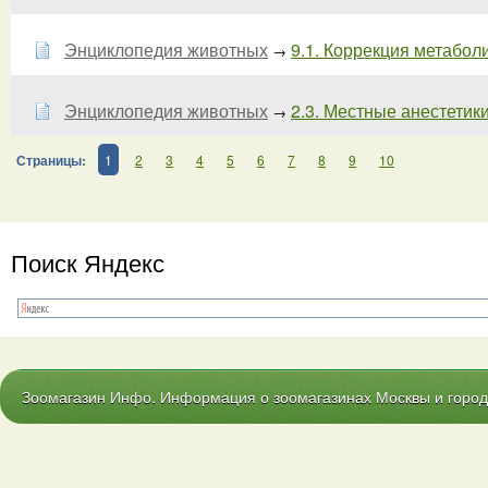
Энциклопедия животных
9.1. Коррекция метаболи
→
Энциклопедия животных
2.3. Местные анестетики 
→
Страницы:
1
2
3
4
5
6
7
8
9
10
Поиск Яндекс
Зоомагазин Инфо. Информация о зоомагазинах Москвы и городо