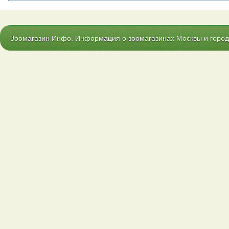
Зоомагазин Инфо. Информация о зоомагазинах Москвы и городо