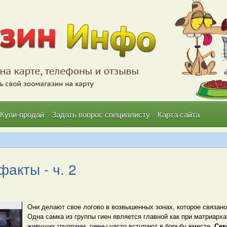
Купи-продай
Задать вопрос специалисту
Карта сайта
акты - ч. 2
Они делают свое логово в возвышенных зонах, которое связан
Одна самка из группы гиен является главной как при матриарха
живущих группами, гиены часто вступают в борьбу вместе.
Сек