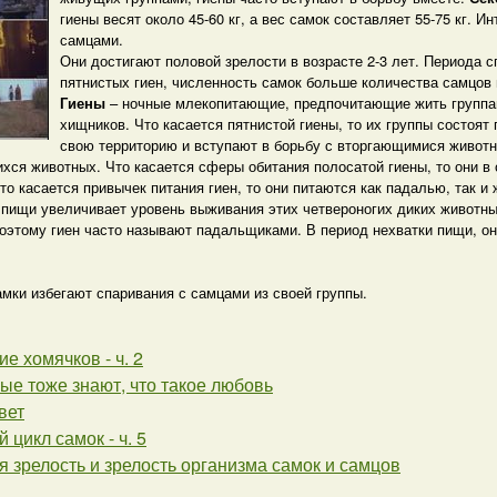
гиены весят около 45-60 кг, а вес самок составляет 55-75 кг. 
самцами.
Они достигают половой зрелости в возрасте 2-3 лет. Периода сп
пятнистых гиен, численность самок больше количества самцов 
Гиены
– ночные млекопитающие, предпочитающие жить группам
хищников. Что касается пятнистой гиены, то их группы состоят
свою территорию и вступают в борьбу с вторгающимися живот
хся животных. Что касается сферы обитания полосатой гиены, то они в
то касается привычек питания гиен, то они питаются как падалью, так и
пищи увеличивает уровень выживания этих четвероногих диких животны
оэтому гиен часто называют падальщиками. В период нехватки пищи, он
амки избегают спаривания с самцами из своей группы.
е хомячков - ч. 2
е тоже знают, что такое любовь
вет
 цикл самок - ч. 5
 зрелость и зрелость организма самок и самцов