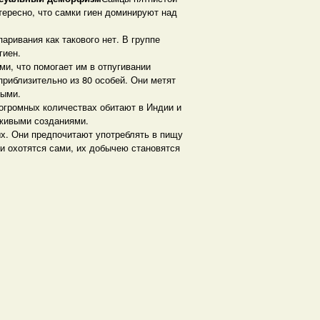
Интересно, что самки гиен доминируют над
аривания как такового нет. В группе
гиен.
и, что помогает им в отпугивании
 приблизительно из 80 особей. Они метят
ными.
 огромных количествах обитают в Индии и
 живыми созданиями.
х. Они предпочитают употреблять в пищу
и охотятся сами, их добычею становятся