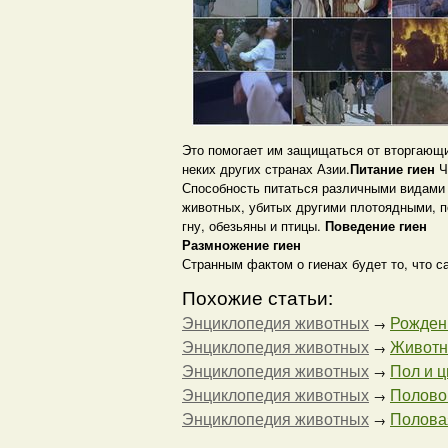
Это помогает им защищаться от вторгающи
неких других странах Азии.
Питание гиен
Ч
Способность питаться различными видами 
животных, убитых другими плотоядными, п
гну, обезьяны и птицы.
Поведение гиен
Размножение гиен
Странным фактом о гиенах будет то, что с
Похожие статьи:
Энциклопедия животных
Рождени
→
Энциклопедия животных
Животны
→
Энциклопедия животных
Пол и ц
→
Энциклопедия животных
Половой
→
Энциклопедия животных
Половая
→