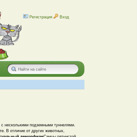
Регистрация
Вход
о с несколькими подземными туннелями.
те. В отличие от других животных,
суальный деморфизм
Самцы пятнистой