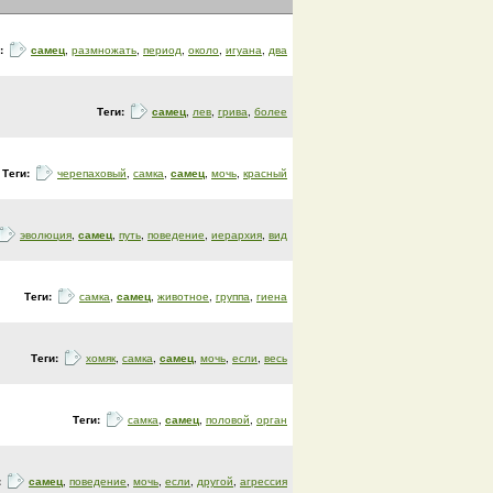
и:
самец
,
размножать
,
период
,
около
,
игуана
,
два
Теги:
самец
,
лев
,
грива
,
более
Теги:
черепаховый
,
самка
,
самец
,
мочь
,
красный
эволюция
,
самец
,
путь
,
поведение
,
иерархия
,
вид
Теги:
самка
,
самец
,
животное
,
группа
,
гиена
Теги:
хомяк
,
самка
,
самец
,
мочь
,
если
,
весь
Теги:
самка
,
самец
,
половой
,
орган
:
самец
,
поведение
,
мочь
,
если
,
другой
,
агрессия