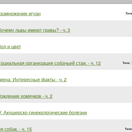
азмножение игуан
Тег
очему львы имеют гривы? - ч. 3
ол и цвет
оциальная организация собачьей стаи. - ч. 12
Теги:
иена. Интересные факты - ч. 2
ождение хомячков - ч. 2
V. Акушерско-гинекологические болезни
 собак. - ч. 15
Теги