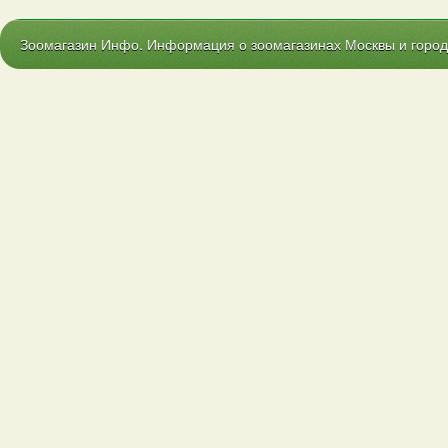
Зоомагазин Инфо. Информация о зоомагазинах Москвы и городо