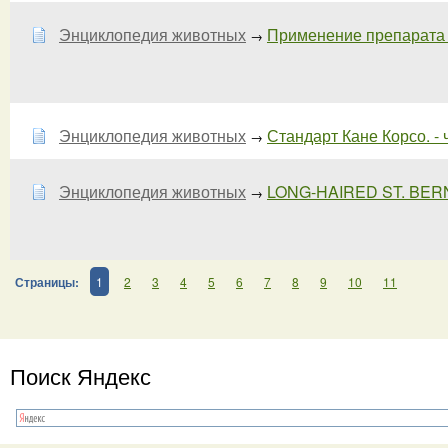
Энциклопедия животных
Применение препарата 
→
Энциклопедия животных
Стандарт Кане Корсо. - ч
→
Энциклопедия животных
LONG-HAIRED ST. BE
→
Страницы:
1
2
3
4
5
6
7
8
9
10
11
Поиск Яндекс