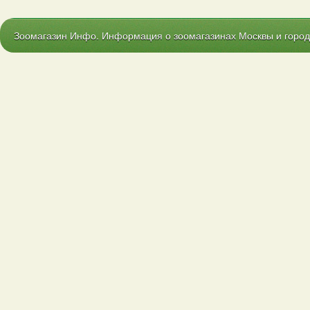
Зоомагазин Инфо. Информация о зоомагазинах Москвы и городо