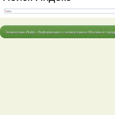
Зоомагазин Инфо. Информация о зоомагазинах Москвы и городо