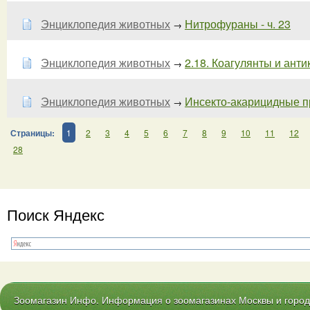
Энциклопедия животных
Нитрофураны - ч. 23
→
Энциклопедия животных
2.18. Коагулянты и ант
→
Энциклопедия животных
Инсекто-акарицидные пр
→
Страницы:
1
2
3
4
5
6
7
8
9
10
11
12
28
Поиск Яндекс
Зоомагазин Инфо. Информация о зоомагазинах Москвы и городо