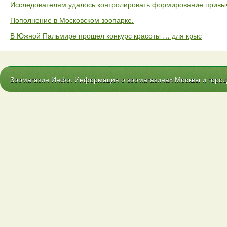
Исследователям удалось контролировать формирование привыч
Пополнение в Московском зоопарке.
В Южной Пальмире прошел конкурс красоты … для крыс
Зоомагазин Инфо. Информация о зоомагазинах Москвы и городо