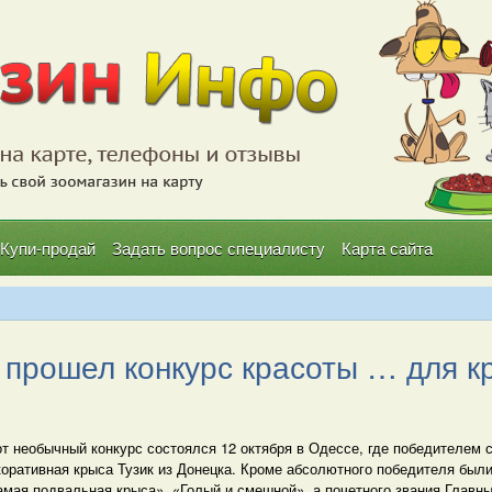
Купи-продай
Задать вопрос специалисту
Карта сайта
прошел конкурс красоты … для к
т необычный конкурс состоялся 12 октября в Одессе, где победителем 
коративная крыса Тузик из Донецка. Кроме абсолютного победителя был
амая подвальная крыса», «Голый и смешной», а почетного звания Главн