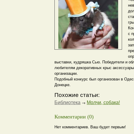
не
до
ст
гры
Кон
с 
ко
зап
пре
оп
выставки, кудряшка Сью. Победители и об
любителям декоративных крыс аксессуары.
организации.
Подобный конкурс был организован в Одес
Донецке.
Похожие статьи:
Библиотека
Молчи, собака!
→
Комментарии (0)
Нет комментариев. Ваш будет первым!