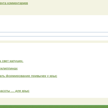
ента комментариев
 свет капуцин.
Филиппинах
ать формирование привычек у крыс
расоты … для крыс