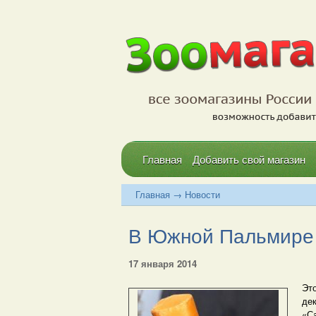
Главная
Добавить свой магазин
Главная
→
Новости
В Южной Пальмире 
17 января 2014
Это
де
«С