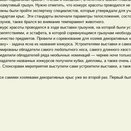
возмутимый грызун. Нужно отметить, что конкурс красоты проводился н
лжны были пройти экспертизу специалистов, которые утверждали для у
андартам крыс. Эти стандарты включали параметры телосложения, состоя
зунов, также брался во внимание темперамент животного.
курс красоты проводился в ходе выставки грызунов, на которой были ус
препятствиями, и эстафета, в которой соревнующимся грызунам необхо
личество предметов. Провели и соревнование для хозяев декоративных 
аху» - задача ясна из названия конкурса. Устроителями выставки и само
мированы обладатели самого любопытного носа, самого длинного хвоста
ределили обладателей ряда необычных номинаций — чернее ночи только 
ладатели названных конкурсов получили кубки, дипломы, а также очень
 Спонсорами мероприятия выступили сами устроители выставки, а также
се самими хозяевами декоративных крыс уже во второй раз. Первый был