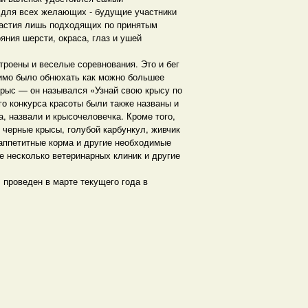
е для всех желающих - будущие участники
частия лишь подходящих по принятым
ния шерсти, окраса, глаз и ушей
троены и веселые соревнования. Это и бег
димо было обнюхать как можно большее
крыс — он назывался «Узнай свою крысу по
го конкурса красоты были также названы и
, назвали и крысочеловечка. Кроме того,
черные крысы, голубой карбункул, живчик
 аппетитные корма и другие необходимые
 несколько ветеринарных клиник и другие
 проведен в марте текущего года в