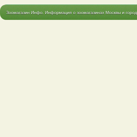
Зоомагазин Инфо. Информация о зоомагазинах Москвы и городо