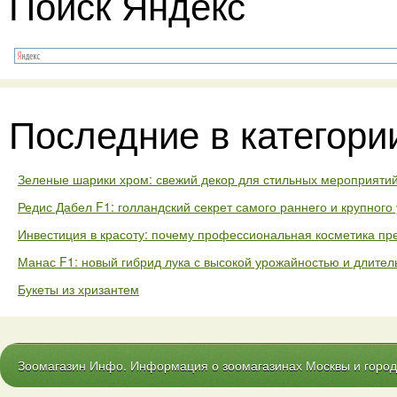
Поиск Яндекс
Последние в категори
Зеленые шарики хром: свежий декор для стильных мероприяти
Редис Дабел F1: голландский секрет самого раннего и крупног
Инвестиция в красоту: почему профессиональная косметика пр
Манас F1: новый гибрид лука с высокой урожайностью и длите
Букеты из хризантем
Зоомагазин Инфо. Информация о зоомагазинах Москвы и городо