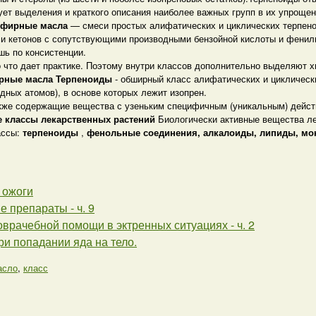
бует выделения и краткого описания наиболее важных групп в их упрощ
эфирные масла
— смеси простых алифатических и циклических терпено
в и кетонов с сопутствующими производными бензойной кислоты и фенил
шь по консистенции.
о что дает практике. Поэтому внутри классов дополнительно выделяют 
ирные масла
Терпеноиды
- обширный класс алифатических и циклическ
дных атомов), в основе которых лежит изопрен.
кже содержащие вещества с узеньким специфичным (уникальным) действ
 классы лекарственных растений
Биологически активные вещества ле
ассы:
терпеноиды
,
фенольные соединения,
алкалоиды,
липиды, мо
 ожоги
 препараты - ч. 9
врачебной помощи в эктренных ситуациях - ч. 2
и попадании яда на тело.
асло
,
класс