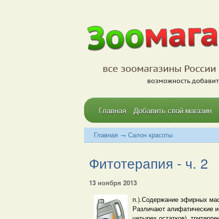
Главная
Добавить свой магазин
Главная
→
Салон красоты
Фитотерапия - ч. 2
13 ноября 2013
п.).Содержание эфирных мас
Различают алифатические и ц
четырех остатков), тритерп