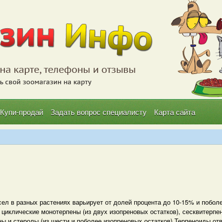
Купи-продай
Задать вопрос специалисту
Карта сайта
ел в разных растениях варьирует от долей процента до 10-15% и побол
иклические монотерпены (из двух изопреновых остатков), сесквитерпены
ены и стеролы (из шести и поболее изопреновых остатков).Терпеноиды от