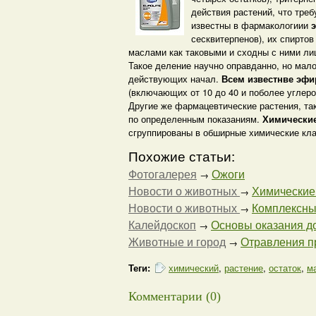
действия растений, что тре
известны в фармакологиии
сесквитерпенов), их спирто
маслами как таковыми и сходны с ними ли
Такое деление научно оправданно, но мал
действующих начал.
Всем известнве эф
(включающих от 10 до 40 и поболее углеро
Другие же фармацевтические растения, та
по определенным показаниям.
Химические
сгруппированы в обширные химические кл
Похожие статьи:
Фотогалерея
Ожоги
→
Новости о животных
Химические
→
Новости о животных
Комплексные
→
Калейдоскоп
Основы оказания до
→
Животные и город
Отравления пр
→
Теги:
химический
,
растение
,
остаток
,
м
Комментарии (0)