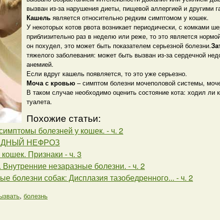
вызван из-за нарушения диеты, пищевой аллергией и другими г
Кашель
является относительно редким симптомом у кошек.
У некоторых котов рвота возникает периодически, с комками ше
приблизительно раз в неделю или реже, то это является нормой
он похудел, это может быть показателем серьезной болезни.
За
тяжелого заболевания: может быть вызван из-за сердечной нед
анемией.
Если вдруг кашель появляется, то это уже серьезно.
Моча с кровью
– симптом болезни мочеполовой системы, моче
В таком случае необходимо оценить состояние кота: ходил ли к
туалета.
Похожие статьи:
имптомы болезней у кошек. - ч. 2
ДНЫЙ НЕФРОЗ
 кошек. Признаки - ч. 3
I. Внутренние незаразные болезни. - ч. 2
е болезни собак: Дисплазия тазобедренного... - ч. 2
ызвать
,
болезнь