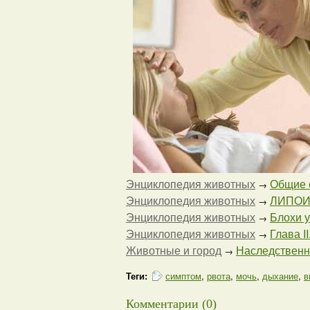
Энциклопедия животных
Общие с
→
Энциклопедия животных
ЛИПОИ
→
Энциклопедия животных
Блохи у
→
Энциклопедия животных
Глава I
→
Животные и город
Наследственны
→
Теги:
симптом
,
рвота
,
мочь
,
дыхание
,
в
Комментарии (0)