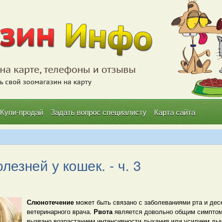
Купи-продай
Задать вопрос специалисту
Карта сайта
езней у кошек. - ч. 3
Слюнотечение
может быть связано с заболеваниями рта и дес
ветеринарного врача.
Рвота
является довольно общим симптом
вызвано возрастанием интенсивности дыхания или усилием ды