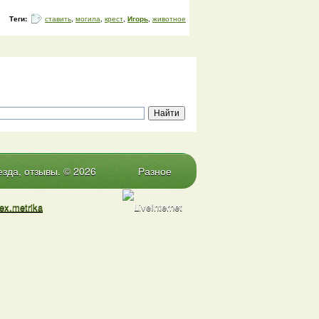
Теги:
ставить
,
могила
,
крест
,
Игорь
,
животное
зда, отзывы. © 2026
Разное