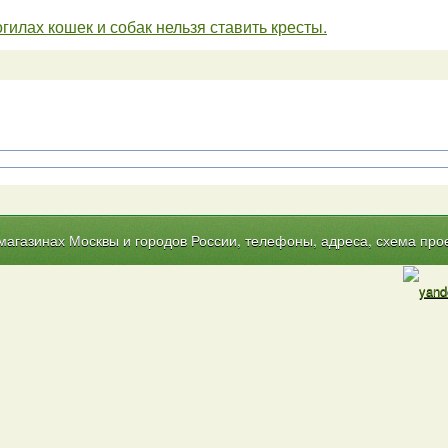
гилах кошек и собак нельзя ставить кресты.
газинах Москвы и городов России, телефоны, адреса, схема прое