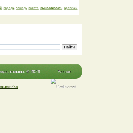
й
,
порода
,
лошадь
,
высота
,
выносливость
,
арабский
зда, отзывы. © 2026
Разное