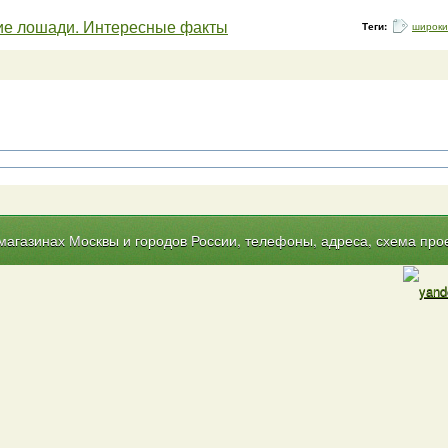
ие лошади. Интересные факты
Теги:
широки
газинах Москвы и городов России, телефоны, адреса, схема прое