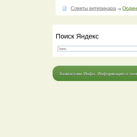
Советы ветеринара
Оодини
→
Поиск Яндекс
Зоомагазин Инфо. Информация о зоома