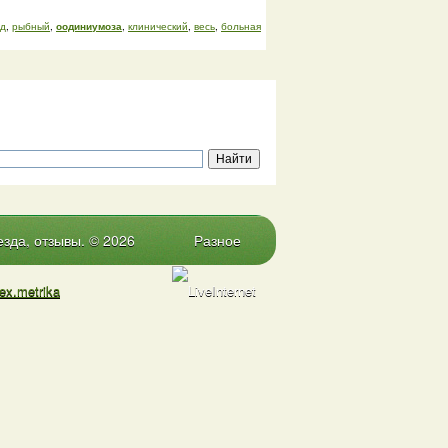
д
,
рыбный
,
оодиниумоза
,
клинический
,
весь
,
больная
зда, отзывы. © 2026
Разное