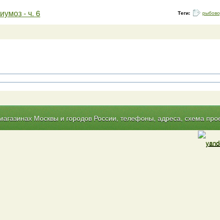
умоз - ч. 6
Теги:
рыбово
газинах Москвы и городов России, телефоны, адреса, схема прое