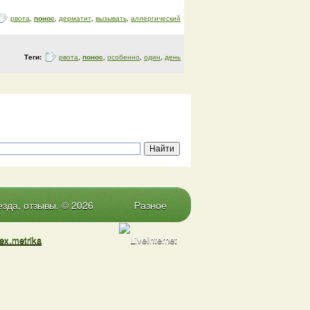
рвота
,
понос
,
дерматит
,
вызывать
,
аллергический
Теги:
рвота
,
понос
,
особенно
,
один
,
день
зда, отзывы. © 2026
Разное