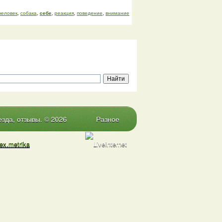
человек
,
собака
,
себе
,
реакция
,
поведение
,
внимание
зда, отзывы. © 2026
Разное