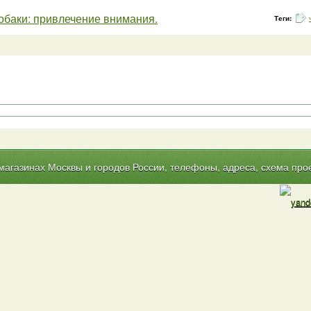
обаки: привлечение внимания.
Теги:
газинах Москвы и городов России, телефоны, адреса, схема прое