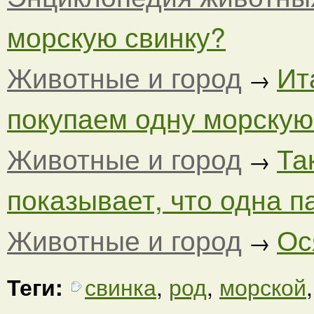
морскую свинку?
Животные и город
Ит
→
покупаем одну морскую
Животные и город
Та
→
показывает, что одна па
Животные и город
Ос
→
Теги:
свинка
,
род
,
морской