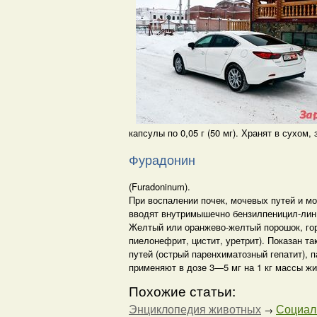
капсулы по 0,05 г (50 мг). Хранят в сухом
Фурадонин
(Furadoninum).
При воспалении почек, мочевых путей и мо
вводят внутримышечно бензилпеницил-лин 
Желтый или оранжево-желтый порошок, гор
пиелонефрит, цистит, уретрит). Показан т
путей (острый паренхиматозный гепатит), 
применяют в дозе 3—5 мг на 1 кг массы жи
Похожие статьи:
Энциклопедия животных
Социаль
→