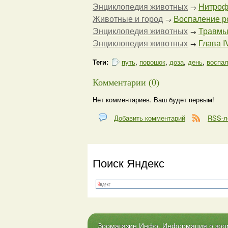
Энциклопедия животных
Нитрофу
→
Животные и город
Воспаление р
→
Энциклопедия животных
Травмы
→
Энциклопедия животных
Глава I
→
Теги:
путь
,
порошок
,
доза
,
день
,
воспа
Комментарии (0)
Нет комментариев. Ваш будет первым!
Добавить комментарий
RSS-л
Поиск Яндекс
Зоомагазин Инфо. Информация о зоома