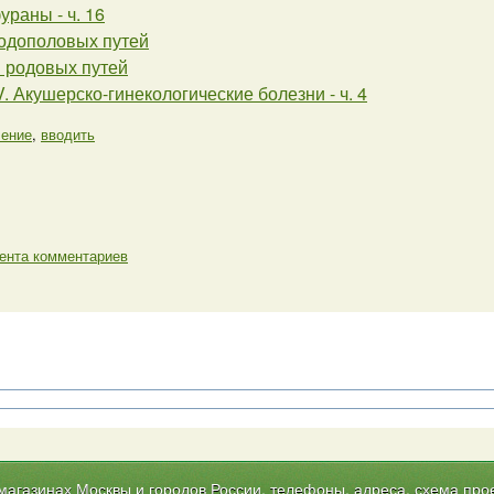
раны - ч. 16
одополовых путей
 родовых путей
V. Акушерско-гинекологические болезни - ч. 4
ление
,
вводить
ента комментариев
газинах Москвы и городов России, телефоны, адреса, схема прое