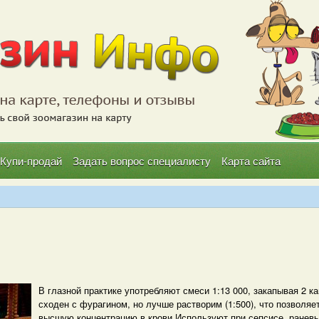
Купи-продай
Задать вопрос специалисту
Карта сайта
В глазной практике употребляют смеси 1:13 000, закапывая 2 ка
сходен с фурагином, но лучше растворим (1:500), что позволяе
высшую концентрацию в крови.Используют при сепсисе, ранев