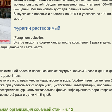
мочеполовых путей. Вводят внутривенно (медлительно) 400—500
6—8 дней. Местно используют для лечения ожо-гов.
Выпускают в порошке и пилюлях по 0,05 г в упаковке по 100 шт
месте.
Фурагин растворимый
(Furaginum solubile).
Внутрь вводят в форме капсул после кормления 3 раза в день. 
, защищенном от света месте.
чекаменной болезни норок назначают внутрь с кормом 3 раза в день в до
в дозе 5 тыс.
ького вкуса, практически нерастворим в воде. Эффективен при лечеии б
акже при урологических операциях, цистоскопии, катетериза­ции, воспал
пастереллезе кур, конъюнктивальной форме инфекционного ларинготрахеи
вотного 2 раза в сутки 4—5 дней.
ная организация собачьей стаи. - ч. 12