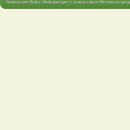
Зоомагазин Инфо. Информация о зоомагазинах Москвы и городо