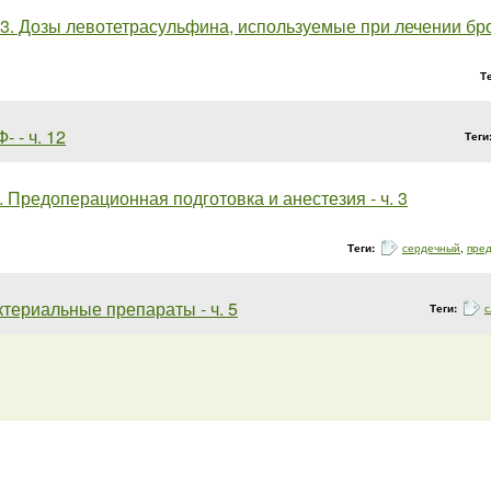
3. Дозы левотетрасульфина, используемые при лечении брон
Т
Ф- - ч. 12
Теги
. Предоперационная подготовка и анестезия - ч. 3
Теги:
сердечный
,
пре
териальные препараты - ч. 5
Теги:
с