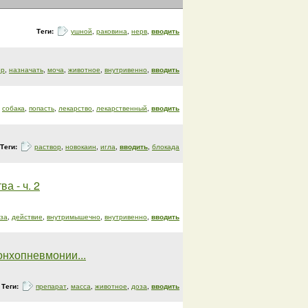
Теги:
ушной
,
раковина
,
нерв
,
вводить
ор
,
назначать
,
моча
,
животное
,
внутривенно
,
вводить
собака
,
попасть
,
лекарство
,
лекарственный
,
вводить
Теги:
раствор
,
новокаин
,
игла
,
вводить
,
блокада
а - ч. 2
за
,
действие
,
внутримышечно
,
внутривенно
,
вводить
онхопневмонии...
Теги:
препарат
,
масса
,
животное
,
доза
,
вводить