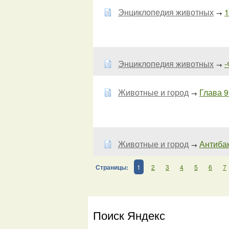
Энциклопедия животных
1
→
Энциклопедия животных
-
→
Животные и город
Глава 9
→
Животные и город
Антибак
→
Страницы:
1
2
3
4
5
6
7
Поиск Яндекс