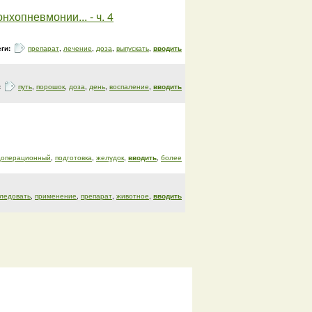
хопневмонии... - ч. 4
еги:
препарат
,
лечение
,
доза
,
выпускать
,
вводить
:
путь
,
порошок
,
доза
,
день
,
воспаление
,
вводить
доперационный
,
подготовка
,
желудок
,
вводить
,
более
ледовать
,
применение
,
препарат
,
животное
,
вводить