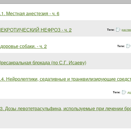
.1. Местная анестезия - ч. 6
НЕКРОТИЧЕСКИЙ НЕФРОЗ - ч. 2
Теги:
раств
доровье собаки. - ч. 2
Теги:
ресакральная блокада (по С.Г. Исаеву)
.4. Нейролептики, седативные и транквилизирующие средств
Теги:
до
3. Дозы левотетрасульфина, используемые при лечении бр