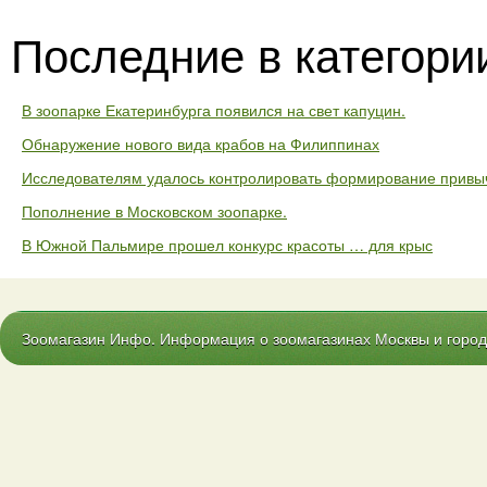
Последние в категори
В зоопарке Екатеринбурга появился на свет капуцин.
Обнаружение нового вида крабов на Филиппинах
Исследователям удалось контролировать формирование привыч
Пополнение в Московском зоопарке.
В Южной Пальмире прошел конкурс красоты … для крыс
Зоомагазин Инфо. Информация о зоомагазинах Москвы и городо