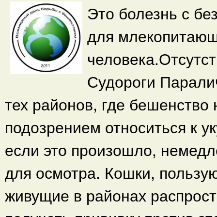
Это болезнь с б
для млекопитающи
человека.Отсутс
Судороги Парали
тех районов, где бешенство 
подозрением относиться к ук
если это произошло, немедл
для осмотра. Кошки, польз
живущие в районах распрос