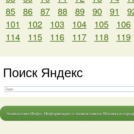
85
86
87
88
89
90
91
9
101
102
103
104
105
106
114
115
116
117
118
119
Поиск Яндекс
Зоомагазин Инфо. Информация о зоомагазинах Москвы и городо