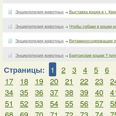
Энциклопедия животных
Выставка кошек в г. Кри
→
Энциклопедия животных
Чтобы собаки и кошки не 
→
Энциклопедия животных
Витаминосодержащие пр
→
Энциклопедия животных
Британские кошки ? пи
→
1
2
3
4
5
6
Страницы:
17
18
19
20
21
22
23
2
34
35
36
37
38
39
40
4
51
52
53
54
55
56
57
5
68
69
70
71
72
73
74
7