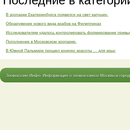
В зоопарке Екатеринбурга появился на свет капуцин.
Обнаружение нового вида крабов на Филиппинах
Исследователям удалось контролировать формирование привыч
Пополнение в Московском зоопарке.
В Южной Пальмире прошел конкурс красоты … для крыс
Зоомагазин Инфо. Информация о зоомагазинах Москвы и городо