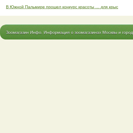
В Южной Пальмире прошел конкурс красоты … для крыс
Зоомагазин Инфо. Информация о зоомагазинах Москвы и городо