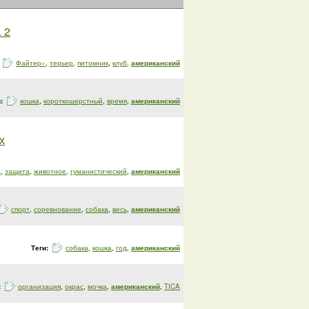
 2
:
Файтер»
,
терьер
,
питомник
,
клуб
,
американский
и:
кошка
,
короткошерстный
,
время
,
американский
х
а
,
защита
,
животное
,
гуманистический
,
американский
спорт
,
соревнование
,
собака
,
весь
,
американский
Теги:
собака
,
кошка
,
год
,
американский
:
организация
,
окрас
,
мочка
,
американский
,
TICA