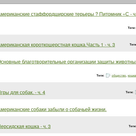
мериканские стаффордширские терьеры ? Питомник «С - ч.
Теги
мериканская короткошерстная кошка.Часть 1 - ч. 3
Тег
сновные благотворительные организации защиты животны
Теги:
общество
,
кошк
гры для собак. - ч. 4
Теги:
мериканские собаки забыли о собачьей жизни.
ерсидская кошка - ч. 3
Теги