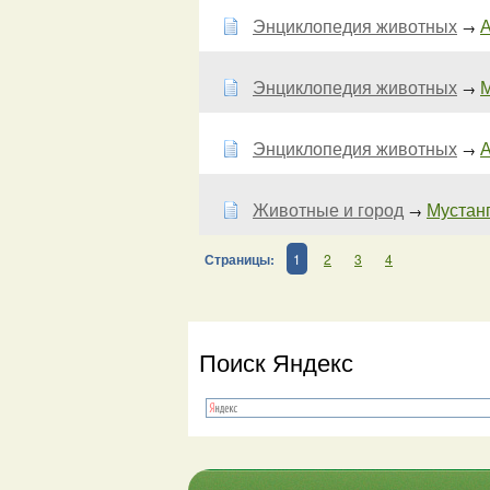
Энциклопедия животных
А
→
Энциклопедия животных
М
→
Энциклопедия животных
А
→
Животные и город
Мустанг
→
Страницы:
1
2
3
4
Поиск Яндекс