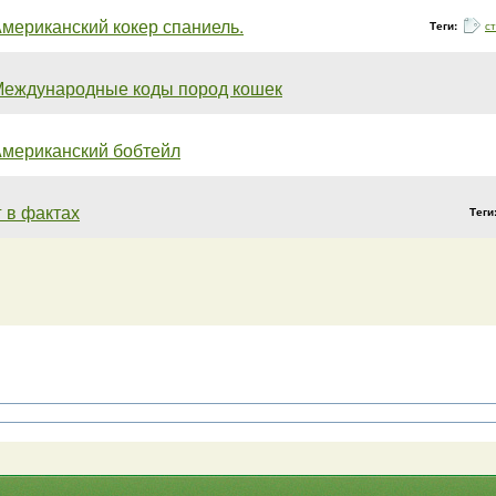
мериканский кокер спаниель.
Теги:
с
еждународные коды пород кошек
мериканский бобтейл
 в фактах
Теги