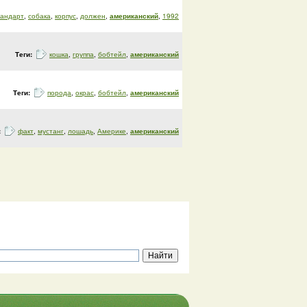
тандарт
,
собака
,
корпус
,
должен
,
американский
,
1992
Теги:
кошка
,
группа
,
бобтейл
,
американский
Теги:
порода
,
окрас
,
бобтейл
,
американский
:
факт
,
мустанг
,
лошадь
,
Америке
,
американский