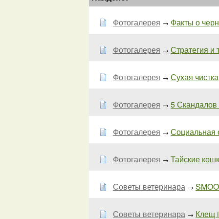
Фотогалерея
Факты о черн
→
Фотогалерея
Стратегия и 
→
Фотогалерея
Сухая чистка
→
Фотогалерея
5 Скандалов
→
Фотогалерея
Социальная о
→
Фотогалерея
Тайские кош
→
Советы ветеринара
SMOOT
→
Советы ветеринара
Клещ i
→