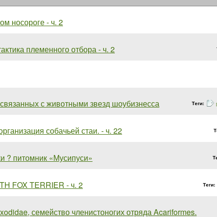
ом носороге - ч. 2
тактика племенного отбора - ч. 2
 связанных с животными звезд шоубизнесса
Теги:
рганизация собачьей стаи. - ч. 22
Т
ки ? питомник «Мусипуси»
Т
H FOX TERRIER - ч. 2
Теги:
xodidae, семейство членистоногих отряда Acariformes.