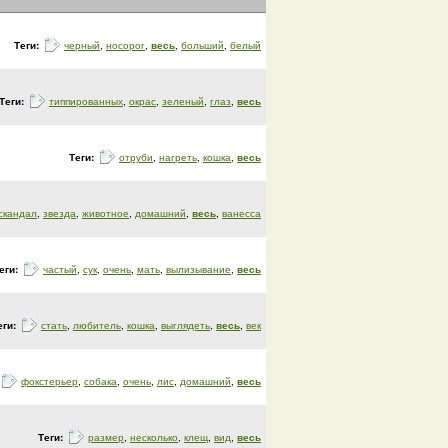
Теги:
черный
,
носорог
,
весь
,
больший
,
белый
Теги:
типпированных
,
окрас
,
зеленый
,
глаз
,
весь
Теги:
отруби
,
нагреть
,
кошка
,
весь
скандал
,
звезда
,
животное
,
домашний
,
весь
,
ванесса
еги:
частый
,
сук
,
очень
,
мать
,
вылизывание
,
весь
еги:
стать
,
любитель
,
кошка
,
выглядеть
,
весь
,
век
фокстерьер
,
собака
,
очень
,
лис
,
домашний
,
весь
Теги:
размер
,
несколько
,
клещ
,
вид
,
весь