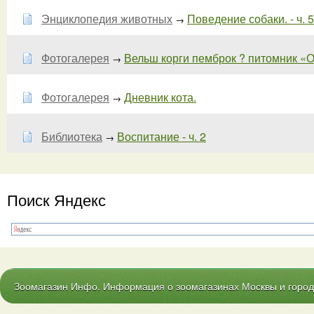
Энциклопедия животных
Поведение собаки. - ч. 5
→
Фотогалерея
Вельш корги пемброк ? питомник «
→
Фотогалерея
Дневник кота.
→
Библиотека
Воспитание - ч. 2
→
Поиск Яндекс
Зоомагазин Инфо. Информация о зоомагазинах Москвы и городо