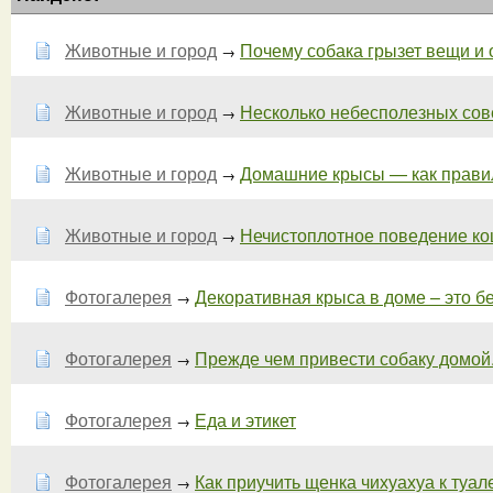
Животные и город
Почему собака грызет вещи и о
→
Животные и город
Несколько небесполезных совет
→
Животные и город
Домашние крысы — как правил
→
Животные и город
Нечистоплотное поведение кош
→
Фотогалерея
Декоративная крыса в доме – это б
→
Фотогалерея
Прежде чем привести собаку домой. 
→
Фотогалерея
Еда и этикет
→
Фотогалерея
Как приучить щенка чихуахуа к туалет
→