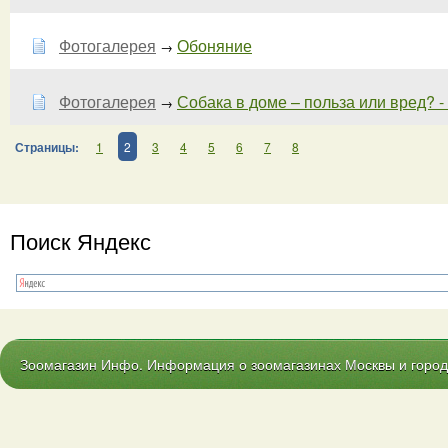
Фотогалерея
Обоняние
→
Фотогалерея
Собака в доме – польза или вред? - 
→
Страницы:
1
2
3
4
5
6
7
8
Поиск Яндекс
Зоомагазин Инфо. Информация о зоомагазинах Москвы и городо