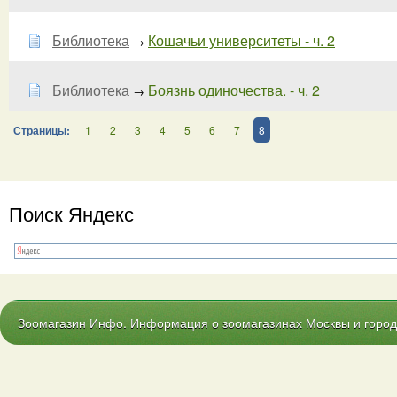
Библиотека
Кошачьи университеты - ч. 2
→
Библиотека
Боязнь одиночества. - ч. 2
→
Страницы:
1
2
3
4
5
6
7
8
Поиск Яндекс
Зоомагазин Инфо. Информация о зоомагазинах Москвы и городо