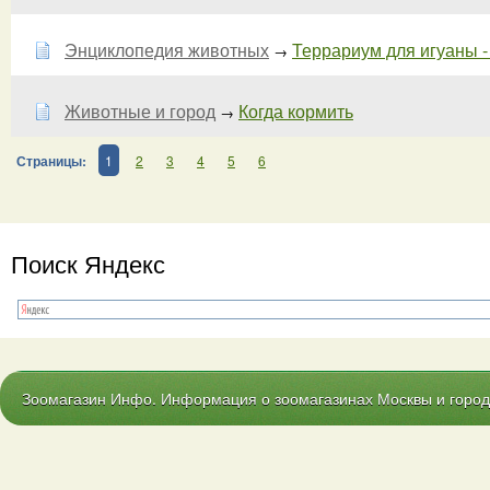
Энциклопедия животных
Террариум для игуаны - 
→
Животные и город
Когда кормить
→
Страницы:
1
2
3
4
5
6
Поиск Яндекс
Зоомагазин Инфо. Информация о зоомагазинах Москвы и городо