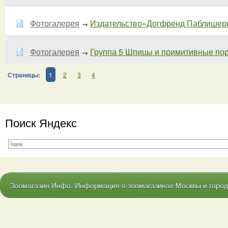
Фотогалерея
Издательство«Догфренд Паблишерс»
→
Фотогалерея
Группа 5 Шпицы и примитивные по
→
Страницы:
1
2
3
4
Поиск Яндекс
Зоомагазин Инфо. Информация о зоомагазинах Москвы и городо