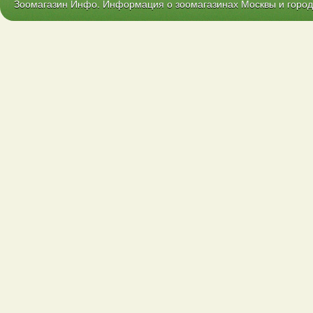
Зоомагазин Инфо. Информация о зоомагазинах Москвы и городо