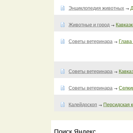
Энциклопедия животных
Д
→
Животные и город
Кавказк
→
Советы ветеринара
Глава 
→
Советы ветеринара
Кавказ
→
Советы ветеринара
Селки
→
Калейдоскоп
Персидская 
→
Поиск Яндекс