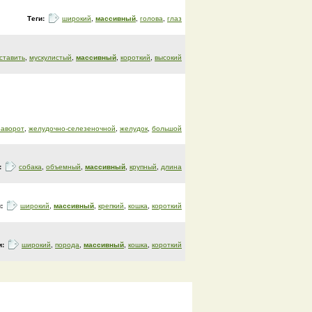
Теги:
широкий
,
массивный
,
голова
,
глаз
ставить
,
мускулистый
,
массивный
,
короткий
,
высокий
заворот
,
желудочно-селезеночной
,
желудок
,
большой
:
собака
,
объемный
,
массивный
,
крупный
,
длина
и:
широкий
,
массивный
,
крепкий
,
кошка
,
короткий
и:
широкий
,
порода
,
массивный
,
кошка
,
короткий