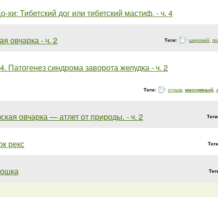
о-хи: Тибетский дог или тибетский мастиф. - ч. 4
ая овчарка - ч. 2
Теги:
широкий
,
по
4. Патогенез синдрома заворота желудка - ч. 2
Теги:
отрыв
,
массивный
,
ская овчарка — атлет от природы. - ч. 2
Теги
рк рекс
Тег
кошка
Тег