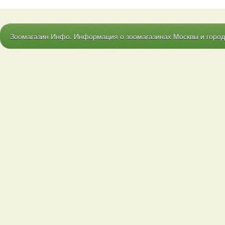
Зоомагазин Инфо. Информация о зоомагазинах Москвы и городо